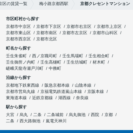
京区の賃貸一覧
梅小路京都西駅
京都クレセントマンション
市区町村から探す
京都市中京区
京都市下京区
京都市右京区
京都市上京区
京都市東山区
京都市南区
京都市左京区
京都市山科区
京都市西京区
京都市北区
町名から探す
壬生朱雀町
西ノ京職司町
壬生馬場町
壬生相合町
壬生御所ノ内町
壬生高樋町
壬生坊城町
材木町
嵯峨天龍寺瀬戸川町
中務町
沿線から探す
京都地下鉄東西線
阪急京都本線
山陰本線
京都市営烏丸線
京福電気鉄道嵐山本線
京阪本線
東海道本線
近鉄京都線
湖西線
奈良線
駅から探す
大宮
烏丸
二条
二条城前
烏丸御池
西院
京都
二条
西大路御池
嵐電天神川