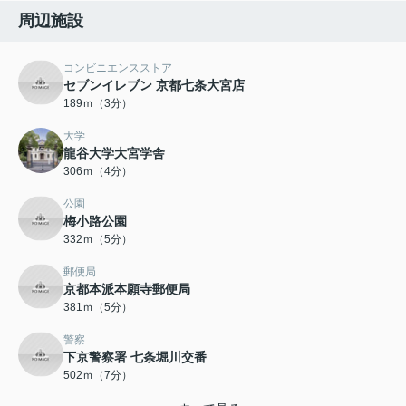
周辺施設
コンビニエンスストア
セブンイレブン 京都七条大宮店
189ｍ（3分）
大学
龍谷大学大宮学舎
306ｍ（4分）
公園
梅小路公園
332ｍ（5分）
郵便局
京都本派本願寺郵便局
381ｍ（5分）
警察
下京警察署 七条堀川交番
502ｍ（7分）