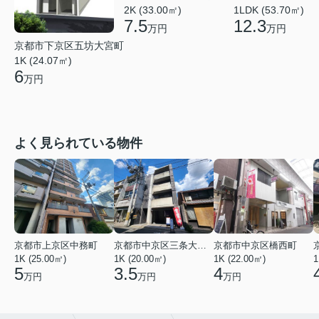
2K (33.00㎡)
1LDK (53.70㎡)
7.5
12.3
万円
万円
京都市下京区五坊大宮町
1K (24.07㎡)
6
万円
よく見られている物件
京都市上京区中務町
京都市中京区三条大宮町
京都市中京区橋西町
1K (25.00㎡)
1K (20.00㎡)
1K (22.00㎡)
1
5
3.5
4
万円
万円
万円