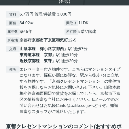
【外観】
6.7万円 管理/共益費 3,000円
賃料
34.02㎡
1LDK
面積
間取り
築45年
5階/7階建
築年数
所在階
京都府
京都市下京区
和気町
12-5
所在地
山陰本線
「
梅小路京都西
」駅 徒歩7分
交通
東海道本線
「
京都
」駅 徒歩19分
近鉄京都線
「
東寺
」駅 徒歩20分
エレベーター付き物件です。こちらはマンションタイプ
備考
になります。幅広い層に好評な、駅から徒歩7分に立地
する物件です。「京都クレセントマンション」の物件情
報をお探しならお気軽にお問い合わせ下さい。山陰本線
梅小路京都西周辺で賃貸をお探しでしたら、京都市下京
区の情報豊富な当社にお任せください。Eメールでのお
問い合わせはお気軽にinfo@azlife.co.jpへどうぞ。知識
豊富なスタッフがご連絡いたします。
京都クレセントマンションのコメント(おすすめポ