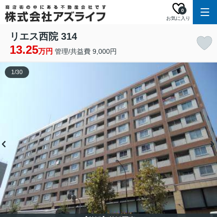
0
お気に入り
リエス西院 314
13.25
万円
管理/共益費 9,000円
1
/
30