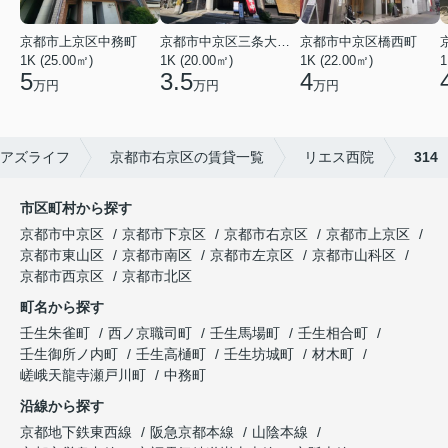
京都市上京区中務町
京都市中京区三条大宮町
京都市中京区橋西町
1K (25.00㎡)
1K (20.00㎡)
1K (22.00㎡)
1
5
3.5
4
万円
万円
万円
アズライフ
京都市右京区の賃貸一覧
リエス西院
314
市区町村から探す
京都市中京区
京都市下京区
京都市右京区
京都市上京区
京都市東山区
京都市南区
京都市左京区
京都市山科区
京都市西京区
京都市北区
町名から探す
壬生朱雀町
西ノ京職司町
壬生馬場町
壬生相合町
壬生御所ノ内町
壬生高樋町
壬生坊城町
材木町
嵯峨天龍寺瀬戸川町
中務町
沿線から探す
京都地下鉄東西線
阪急京都本線
山陰本線