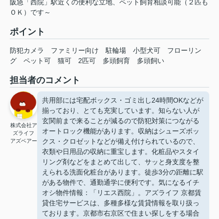
阪急「西院」駅近くの便利な立地、ペット飼育相談可能（２匹も
ＯＫ）です～
ポイント
防犯カメラ
ファミリー向け
駐輪場
小型犬可
フローリン
グ
ペット可
猫可
2匹可
多頭飼育
多頭飼い
担当者のコメント
共用部には宅配ボックス・ゴミ出し24時間OKなどが
揃っており、とても充実しています。知らない人が
玄関前まで来ることが減るので防犯対策につながる
株式会社ア
オートロック機能があります。収納はシューズボッ
ズライフ
クス・クロゼットなどが備え付けられているので、
アズベアー
衣類や日用品の収納に重宝します。化粧品やスタイ
リング剤などをまとめて出して、サッと身支度を整
えられる洗面化粧台があります。徒歩3分の距離に駅
がある物件で、通勤通学に便利です。気になるイチ
オシ物件情報：「リエス西院」。アズライフ 京都賃
貸住宅サービスは、多種多様な賃貸情報を取り扱っ
ております。京都市右京区で住まい探しをする場合