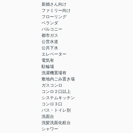
新婚さん向け
ファミリー向け
フローリング
ベランダ
バルコニー
都市ガス
公営水道
公共下水
エレベーター
電気有
駐輪場
洗濯機置場有
敷地内ごみ置き場
ガスコンロ
コンロ２口以上
システムキッチン
コンロ３口
バス・トイレ別
洗面台
洗髪洗面化粧台
シャワー