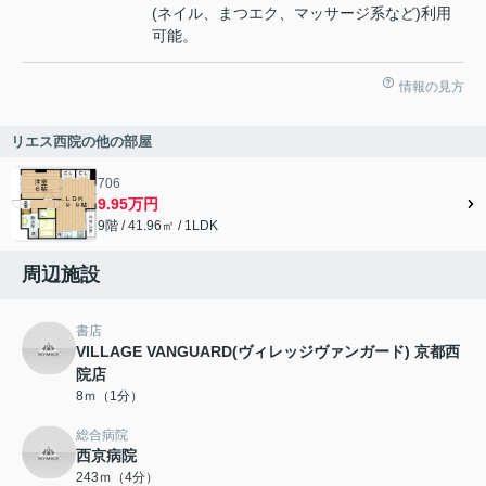
(ネイル、まつエク、マッサージ系など)利用
可能。
情報の見方
リエス西院の他の部屋
706
9.95万円
9階 / 41.96㎡ / 1LDK
周辺施設
書店
VILLAGE VANGUARD(ヴィレッジヴァンガード) 京都西
院店
8ｍ（1分）
総合病院
西京病院
243ｍ（4分）