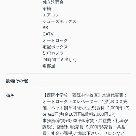
独立洗面台
浴槽
エアコン
シューズボックス
BS
CATV
オートロック
宅配ボックス
防犯カメラ
24時間ゴミ出し可
角部屋
-
設備(その他)
【西院小学校・西院中学校区】水道代実費：
備考
オートロック・エレベーター・宅配ＢＯＸ完
備。ペット飼育可能:小型犬(賃料+2,000円UP)
or 猫1匹(敷金10万円&賃料2,000円UP)
事務所(家賃+3,000円&家賃・共益費・礼金が
課税)、店舗利用(家賃+5,000円&家賃・共益
費・礼金が課税)ご相談下さい。サロンなど