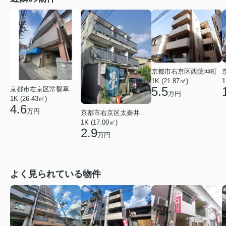
京都市右京区西院坤町
1K (21.87㎡)
1
5.5
京都市右京区常盤草木町
万円
1K (26.43㎡)
4.6
万円
京都市右京区太秦井戸ケ尻町
1K (17.00㎡)
2.9
万円
よく見られている物件