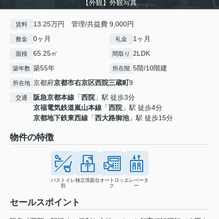
【外観】外観写真
13.25万円 管理/共益費 9,000円
賃料
0ヶ月
1ヶ月
敷金
礼金
65.25㎡
2LDK
面積
間取り
築55年
5階/10階建
築年数
所在階
京都府
京都市右京区
西院三蔵町
9
所在地
阪急京都本線
「
西院
」駅 徒歩3分
交通
京福電気鉄道嵐山本線
「
西院
」駅 徒歩4分
京都地下鉄東西線
「
西大路御池
」駅 徒歩15分
物件の特徴
バストイレ
独立洗面台
オートロッ
エレベータ
別
ク
ー
セールスポイント