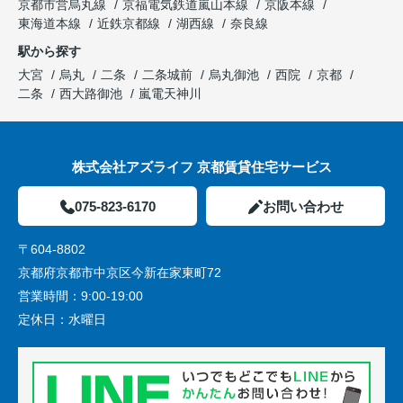
京都市営烏丸線
京福電気鉄道嵐山本線
京阪本線
東海道本線
近鉄京都線
湖西線
奈良線
駅から探す
大宮
烏丸
二条
二条城前
烏丸御池
西院
京都
二条
西大路御池
嵐電天神川
株式会社アズライフ 京都賃貸住宅サービス
075-823-6170
お問い合わせ
〒604-8802
京都府京都市中京区今新在家東町72
営業時間：
9:00-19:00
定休日：
水曜日