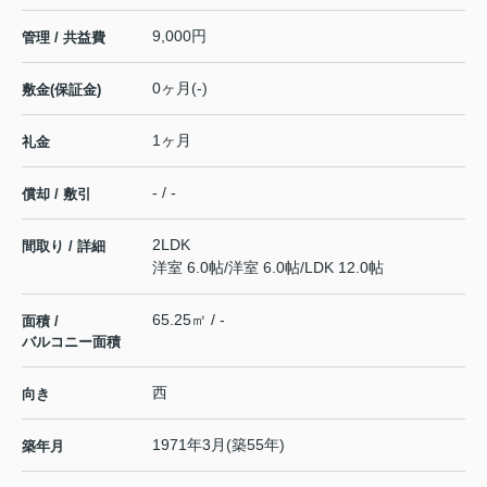
9,000円
管理 / 共益費
0ヶ月(-)
敷金(保証金)
1ヶ月
礼金
- / -
償却 / 敷引
2LDK
間取り / 詳細
洋室 6.0帖
/
洋室 6.0帖
/
LDK 12.0帖
65.25㎡ / -
面積 /
バルコニー面積
西
向き
1971年3月(築55年)
築年月