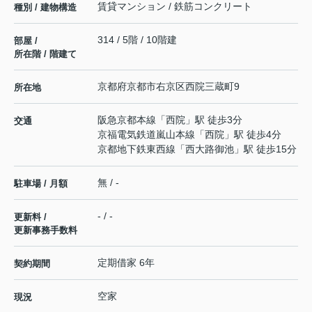
賃貸マンション / 鉄筋コンクリート
種別 / 建物構造
314 / 5階 / 10階建
部屋 /
所在階 / 階建て
京都府
京都市右京区
西院三蔵町
9
所在地
阪急京都本線
「
西院
」駅 徒歩3分
交通
京福電気鉄道嵐山本線
「
西院
」駅 徒歩4分
京都地下鉄東西線
「
西大路御池
」駅 徒歩15分
無 / -
駐車場 / 月額
- / -
更新料 /
更新事務手数料
定期借家 6年
契約期間
空家
現況