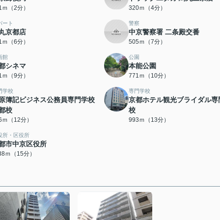
21ｍ（2分）
320ｍ（4分）
パート
警察
丸京都店
中京警察署 二条殿交番
41ｍ（6分）
505ｍ（7分）
画館
公園
都シネマ
本能公園
91ｍ（9分）
771ｍ（10分）
門学校
専門学校
原簿記ビジネス公務員専門学校
京都ホテル観光ブライダル専
都校
校
06ｍ（12分）
993ｍ（13分）
役所・区役所
都市中京区役所
138ｍ（15分）