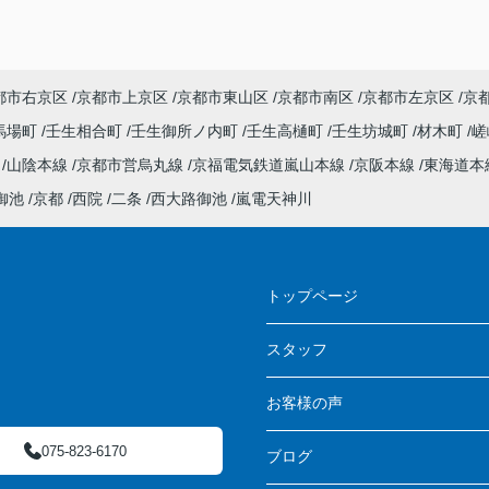
都市右京区
京都市上京区
京都市東山区
京都市南区
京都市左京区
京
馬場町
壬生相合町
壬生御所ノ内町
壬生高樋町
壬生坊城町
材木町
嵯
線
山陰本線
京都市営烏丸線
京福電気鉄道嵐山本線
京阪本線
東海道本
御池
京都
西院
二条
西大路御池
嵐電天神川
ス
トップページ
スタッフ
お客様の声
075-823-6170
ブログ