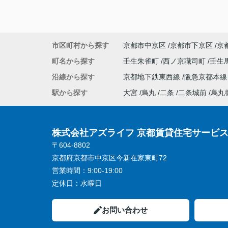
市区町村から探す
京都市中京区
京都市下京区
京
町名から探す
壬生朱雀町
西ノ京職司町
壬生
沿線から探す
京都地下鉄東西線
阪急京都本
駅から探す
大宮
烏丸
二条
二条城前
烏丸
株式会社アズライフ 京都賃貸住宅サービ
〒604-8802
京都府京都市中京区今新在家東町72
営業時間：
9:00-19:00
定休日：
水曜日
お問い合わせ