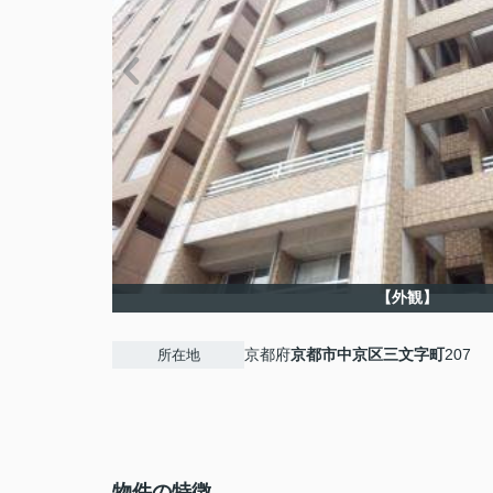
【外観】
京都府
京都市中京区
三文字町
207
所在地
物件の特徴