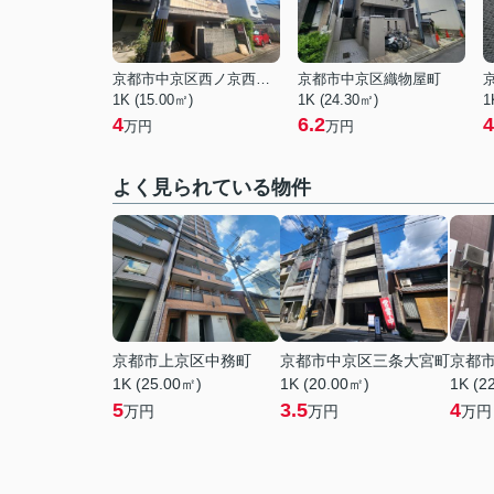
京都市中京区西ノ京西月光町
京都市中京区織物屋町
1K (15.00㎡)
1K (24.30㎡)
1
4
6.2
4
万円
万円
よく見られている物件
京都市上京区中務町
京都市中京区三条大宮町
京都
1K (25.00㎡)
1K (20.00㎡)
1K (2
5
3.5
4
万円
万円
万円