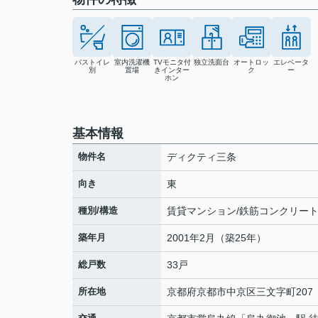
バストイレ
室内洗濯機
TVモニタ付
独立洗面台
オートロッ
エレベータ
別
置場
きインター
ク
ー
ホン
基本情報
物件名
ディクティ三条
向き
東
種別/構造
賃貸マンション/鉄筋コンクリー
築年月
2001年2月（築25年）
総戸数
33戸
所在地
京都府
京都市中京区
三文字町
207