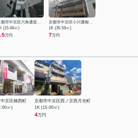
京都市中京区六角通室町西入玉蔵町
京都市中京区小川通御池上る下古城町
K (15.68㎡)
1K (35.59㎡)
.5
7
万円
万円
市中京区橋西町
京都市中京区西ノ京西月光町
2.00㎡)
1K (15.00㎡)
4
万円