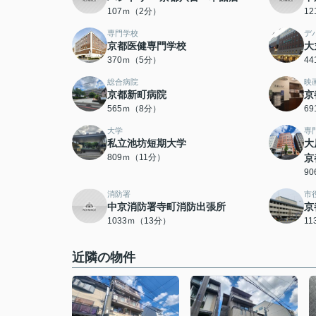
107ｍ（2分）
1
専門学校
デ
京都医健専門学校
大
370ｍ（5分）
4
総合病院
映
京都新町病院
京
565ｍ（8分）
6
大学
専
私立池坊短期大学
大
809ｍ（11分）
京
9
消防署
市
中京消防署寺町消防出張所
京
1033ｍ（13分）
1
近隣の物件