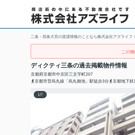
二条・四条大宮の賃貸情報のことなら株式会社アズライフ
この物
ディクティ三条の過去掲載物件情報
京都府
京都市中京区
三文字町
207
京都市営烏丸線「烏丸御池」駅徒歩3分
京都地下鉄
1
/
7