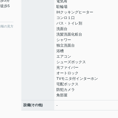
徒歩3分
電気有
 徒歩5
駐輪場
IHクッキングヒーター
コンロ１口
バス・トイレ別
情報の見方
洗面台
洗髪洗面化粧台
シャワー
独立洗面台
浴槽
エアコン
シューズボックス
光ファイバー
オートロック
TVモニタ付インターホン
宅配ボックス
防犯カメラ
角部屋
設備(その他)
-