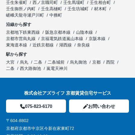
壬生朱雀町
西ノ京職司町
壬生馬場町
壬生相合町
壬生御所ノ内町
壬生高樋町
壬生坊城町
材木町
嵯峨天龍寺瀬戸川町
中務町
沿線から探す
京都地下鉄東西線
阪急京都本線
山陰本線
京都市営烏丸線
京福電気鉄道嵐山本線
京阪本線
東海道本線
近鉄京都線
湖西線
奈良線
駅から探す
大宮
烏丸
二条
二条城前
烏丸御池
京都
西院
二条
西大路御池
嵐電天神川
株式会社アズライフ 京都賃貸住宅サービス
075-823-6170
お問い合わせ
〒604-8802
京都府京都市中京区今新在家東町72