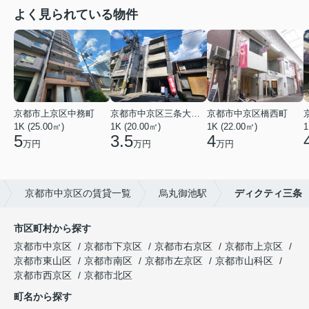
よく見られている物件
京都市上京区中務町
京都市中京区三条大宮町
京都市中京区橋西町
1K (25.00㎡)
1K (20.00㎡)
1K (22.00㎡)
1
5
3.5
4
万円
万円
万円
京都市中京区の賃貸一覧
烏丸御池駅
ディクティ三条
市区町村から探す
京都市中京区
京都市下京区
京都市右京区
京都市上京区
京都市東山区
京都市南区
京都市左京区
京都市山科区
京都市西京区
京都市北区
町名から探す