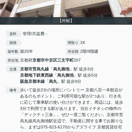
【外観】
- 管理/共益費 -
賃料
-
1K
面積
間取り
築25年
2階/9階建
築年数
所在階
京都府
京都市中京区
三文字町
207
所在地
京都市営烏丸線
「
烏丸御池
」駅 徒歩3分
交通
京都地下鉄東西線
「
烏丸御池
」駅 徒歩5分
阪急京都本線
「
烏丸
」駅 徒歩9分
歩いて徒歩2分の場所にパントリー 京都八百一本館店が
備考
あるのもポイント。ご利用可能な駅が2つあり、行き先
に応じて乗車駅の使い分けができます。周辺には、徒歩
3分で利用できる駅があります。当社イチオシの物件の
「ディクティ三条」。ぜひ一度ご覧ください。京都市営
烏丸線烏丸御池駅近辺で、不動産に関する事でお困りな
ら、まずは075-823-6170からアズライフ 京都賃貸住宅