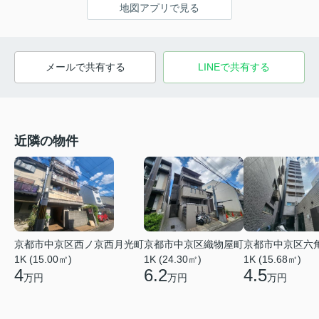
地図アプリで見る
メールで共有する
LINEで共有する
近隣の物件
京都市中京区西ノ京西月光町
京都市中京区織物屋町
京都市中京区六
1K (15.00㎡)
1K (24.30㎡)
1K (15.68㎡)
4
6.2
4.5
万円
万円
万円