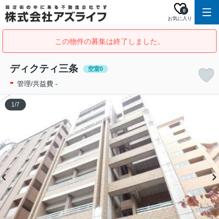
0
お気に入り
この物件の募集は終了しました。
ディクティ三条
空室0
-
管理/共益費 -
1
/
7