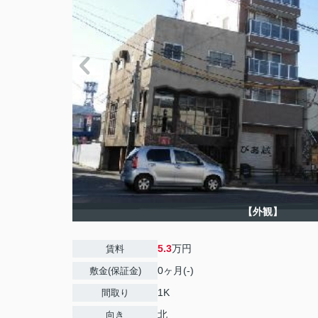
【外観】
5.3
万円
賃料
0ヶ月(-)
敷金(保証金)
1K
間取り
北
向き