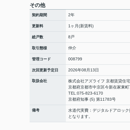
その他
2年
契約期間
1ヶ月(新賃料)
更新料
8戸
総戸数
仲介
取引態様
008799
管理コード
2026年08月13日
次回更新予定日
取扱会社
株式会社アズライフ 京都賃貸住
京都府京都市中京区今新在家東町
TEL:075-823-6170
京都府知事 (5) 第11783号
備考
水道代実費：デジタルドアロック
となります。