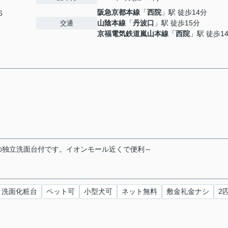
阪急京都本線
「
西院
」駅 徒歩14分
6
山陰本線
「
丹波口
」駅 徒歩15分
交通
京福電気鉄道嵐山本線
「
西院
」駅 徒歩1
の独立洗面台付です。イオンモール近くで便利～
洗面化粧台
ペット可
小型犬可
ネット無料
敷金礼金ナシ
2