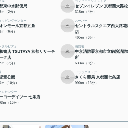
便局
コンビニエンスストア
都東中水郵便局
セブンイレブン 京都西大路
48ｍ（2分）
318ｍ（4分）
ョッピングセンター
スーパー
オンモール京都五条
セントラルスクエア西大路花
58ｍ（6分）
店
465ｍ（6分）
ンタルビデオ
消防署
和書店 TSUTAYA 京都リサーチ
中京消防署京都市立病院消防
ーク店
所
57ｍ（7分）
633ｍ（8分）
園
ドラッグストア
児童公園
さくら薬局 京都西七条店
30ｍ（10分）
990ｍ（13分）
ームセンター
ーヨーデイツー 七条店
163ｍ（15分）