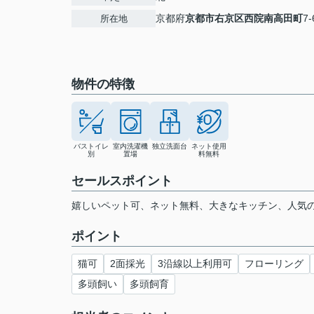
京都府
京都市右京区
西院南高田町
7-
所在地
物件の特徴
バストイレ
室内洗濯機
独立洗面台
ネット使用
別
置場
料無料
セールスポイント
嬉しいペット可、ネット無料、大きなキッチン、人気
ポイント
猫可
2面採光
3沿線以上利用可
フローリング
多頭飼い
多頭飼育