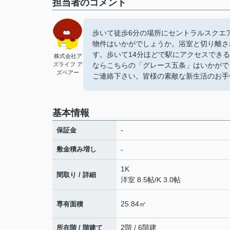
担当者のコメント
歩いて徒歩6分の場所にセントラルスクエ
物件はいかがでしょうか。浴室と切り離さ
す。歩いて14分ほどで駅にアクセスでき
株式会社ア
ズライフ ア
ならこちらの「グレース五条」はいかがでしょ
ズベアー
ご連絡下さい。皆様の素敵な新生活のお手
基本情報
-
保証金
敷金積み増し
-
1K
間取り / 詳細
洋室 8.5帖
/
K 3.0帖
25.84㎡
専有面積
2階 / 6階建
所在階 / 階建て