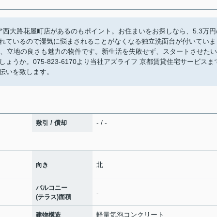
ア西大路花屋町店があるのもポイント。お住まいをお探しなら、5.3万円
れているので湿気に悩まされることがなくなる独立洗面台が付いていま
る、立地の良さも魅力の物件です。新生活を失敗せず、スタートさせたい
うか。075-823-6170より当社アズライフ 京都賃貸住宅サービスま
伝いを致します。
- / -
敷引 / 償却
北
向き
バルコニー
-
(テラス)面積
軽量気泡コンクリート
建物構造