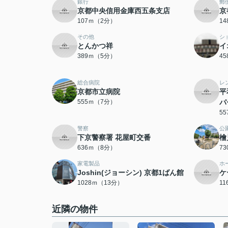
銀行
郵
京都中央信用金庫西五条支店
京
107ｍ（2分）
1
その他
シ
とんかつ祥
イ
389ｍ（5分）
4
総合病院
レ
京都市立病院
平
555ｍ（7分）
パ
5
警察
公
下京警察署 花屋町交番
檜
636ｍ（8分）
7
家電製品
ホ
Joshin(ジョーシン) 京都1ばん館
ケ
1028ｍ（13分）
1
近隣の物件