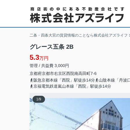
二条・四条大宮の賃貸情報のことなら株式会社アズライフ
グレース五条 2B
5.3
万円
管理 / 共益費 3,000円
京都府
京都市右京区
西院南高田町
7-6
阪急京都本線「西院」駅徒歩14分
山陰本線「丹波口
京福電気鉄道嵐山本線「西院」駅徒歩14分
1
/
9