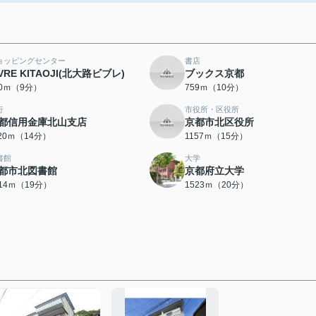
ョッピングセンター
書店
IVRE KITAOJI(北大路ビブレ)
ブックス京都
20ｍ（9分）
759ｍ（10分）
行
市役所・区役所
都信用金庫北山支店
京都市北区役所
120ｍ（14分）
1157ｍ（15分）
書館
大学
都市北図書館
京都府立大学
514ｍ（19分）
1523ｍ（20分）