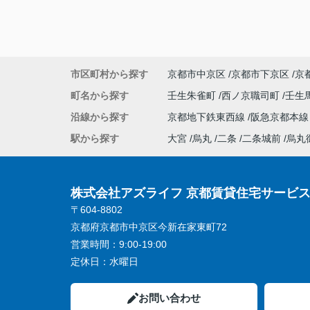
市区町村から探す
京都市中京区
京都市下京区
京
町名から探す
壬生朱雀町
西ノ京職司町
壬生
沿線から探す
京都地下鉄東西線
阪急京都本
駅から探す
大宮
烏丸
二条
二条城前
烏丸
株式会社アズライフ 京都賃貸住宅サービ
〒604-8802
京都府京都市中京区今新在家東町72
営業時間：
9:00-19:00
定休日：
水曜日
お問い合わせ