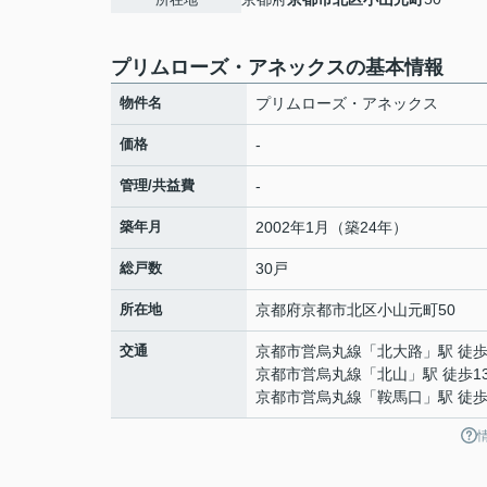
プリムローズ・アネックスの基本情報
物件名
プリムローズ・アネックス
価格
-
管理/共益費
-
築年月
2002年1月（築24年）
総戸数
30戸
所在地
京都府
京都市北区
小山元町
50
交通
京都市営烏丸線
「
北大路
」駅 徒歩
京都市営烏丸線
「
北山
」駅 徒歩1
京都市営烏丸線
「
鞍馬口
」駅 徒歩