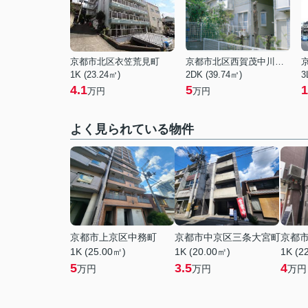
京都市北区衣笠荒見町
京都市北区西賀茂中川上町
1K (23.24㎡)
2DK (39.74㎡)
3
4.1
5
1
万円
万円
よく見られている物件
京都市上京区中務町
京都市中京区三条大宮町
京都
1K (25.00㎡)
1K (20.00㎡)
1K (2
5
3.5
4
万円
万円
万円