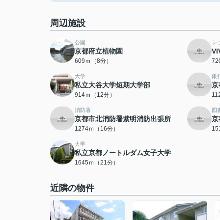
周辺施設
公園
シ
京都府立植物園
V
609ｍ（8分）
7
大学
銀
私立大谷大学短期大学部
京
914ｍ（12分）
1
消防署
図
京都市北消防署紫明消防出張所
京
1274ｍ（16分）
1
大学
私立京都ノートルダム女子大学
1645ｍ（21分）
近隣の物件