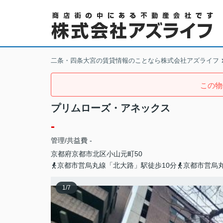
二条・四条大宮の賃貸情報のことなら株式会社アズライフ
この物
プリムローズ・アネックス
-
管理/共益費 -
京都府
京都市北区
小山元町
50
京都市営烏丸線「北大路」駅徒歩10分
京都市営烏丸
1
/
7