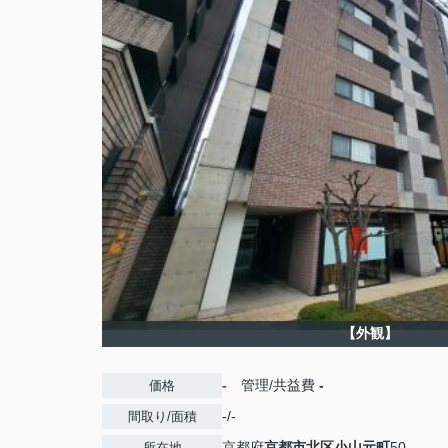
【外観】
-
管理/共益費
-
価格
-/-
間取り/面積
京都府
京都市北区
小山元町
50
所在地