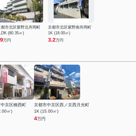
京都市北区紫野北舟岡町
京都市北区紫野南舟岡町
LDK (80.35㎡)
1K (18.00㎡)
9
3.2
万円
万円
市中京区橋西町
京都市中京区西ノ京西月光町
2.00㎡)
1K (15.00㎡)
4
万円