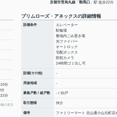
京都市営烏丸線
「
鞍馬口
」駅 徒歩22分
プリムローズ・アネックスの詳細情報
設備条件
エレベーター
駐輪場
敷地内ごみ置き場
光ファイバー
オートロック
宅配ボックス
防犯カメラ
24時間ゴミ出し可
設備(その他)
-
用途地域
-
10分
3分
募集戸数 / 総戸数
- / 30戸
22分
取引態様
仲介
情報の見方
備考
ファミリーマート 北山通小山元町店