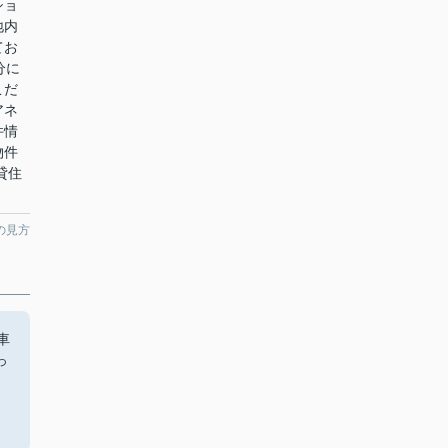
ショ
地内
てお
分に
こだ
アネ
件情
物件
貸住
の見方
車
っ